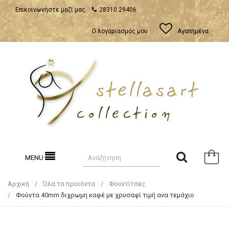
Επικοινωνήστε μαζί μας
28310 29406
Ο λογαριασμός μου
Αγαπημένα
MENU
Αρχική
Όλα τα προϊόντα
Φουντίτσες
Φούντα 40mm διχρωμη καφέ με χρυσαφί τιμή ανα τεμάχιο