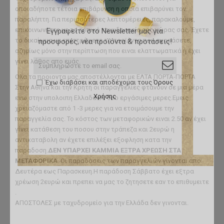
οποιαδήποτε τέτοια επιβάρυνση η οποία επιβαρύνει τον
παραλήπτη. Για περισσότερες λεπτομέρειες, παρακαλούμε,
επικοινωνήστε με το τοπικό ταχυδρομείο της χώρας σας. Έχετε
Εγγραφείτε στο Newsletter μας για
το δικαίωμα να επιστρέψετε τα προϊόντα που αγοράσετε,
προσφορές, νέα προϊόντα & προτάσεις!
αζημίως μόνο στην περίπτωση που ειναι ελαττωματικά ή έχει
γίνει λάθος απο εμάς.
Ολα τα προιοντα μας,αποστέλλονται με ΕΛΤΑ ΠΟΡΤΑ-ΠΟΡΤΑ
Έχω διαβάσει και αποδέχομαι τους
Όρους
Στην Αθηνα και την Κρητη οι παραγγελίες φτάνουν σε μια μέρα
Χρήσης
ενω στην υπολοιπη Ελλαδα σε δυο εργάσιμες μερες.Εμεις
χρειαζόμαστε από 1 -3 μερες για να ετοιμάσουμε την
παραγγελία σας. Το κόστος των μεταφορικών ειναι 2.50 αν έχει
γίνει κατάθεση του ποσου στην τράπεζα και 2ευρώ η
αντικαταβολη αν έχετε επιλέξει εξοφληση κατα την
παραδοση.
ΔΕΝ ΥΠΑΡΧΕΙ ΚΑΜΜΙΑ ΕΞΤΡΑ ΧΡΕΩΣΗ ΣΤΑ
ΜΕΤΑΦΟΡΙΚΑ
. Οι παραδόσεις των παραγγελιών γίνονται απο
Δευτέρα εως Παρασκευη.Η παράδοση Σάββατο έχει εξτρα
χρέωση 2ευρώ και πρεπει να μας το ζητησετε εαν το επιθυμειτε
.
ΑΠΟΣΤΟΛΕΣ με ταχυδρομείο για την Ελλάδα δεν γινονται.