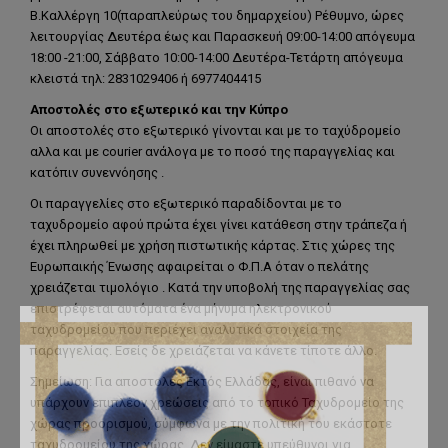
Β.Καλλέργη 10(παραπλεύρως του δημαρχείου) Ρέθυμνο, ώρες
λειτουργίας Δευτέρα έως και Παρασκευή 09:00-14:00 απόγευμα
18:00 -21:00, Σάββατο 10:00-14:00 Δευτέρα-Τετάρτη απόγευμα
κλειστά τηλ: 2831029406 ή 6977404415
Αποστολές στο εξωτερικό και την Κύπρο
Οι αποστολές στο εξωτερικό γίνονται και με το ταχύδρομείο
αλλα και με courier ανάλογα με το ποσό της παραγγελίας και
κατόπιν συνεννόησης .
Οι παραγγελίες στο εξωτερικό παραδίδονται με το
ταχυδρομείο αφού πρώτα έχει γίνει κατάθεση στην τράπεζα ή
έχει πληρωθεί με χρήση πιστωτικής κάρτας. Στις χώρες της
Ευρωπαικής Ένωσης αφαιρείται ο Φ.Π.Α όταν ο πελάτης
χρειάζεται τιμολόγιο . Κατά την υποβολή της παραγγελίας σας
επιστρέφεται αυτόματα ένα μήνυμα ηλεκτρονικού
ταχυδρομείου που περιέχει αναλυτικά στοιχεία της
παραγγελίας. Εσείς δε χρειάζεται να κάνετε τίποτε άλλο.
Σημείωση: Για αποστολές Εκτός Ελλάδας, είναι πιθανό να
υπάρχουν επιπλέον χρεώσεις από το τοπικό Ταχυδρομείο της
χώρας προορισμού, σύμφωνα με την πολιτική του εκάστοτε
ταχυδρομείου της χώρας. Δεν είμαστε υπεύθυνοι για