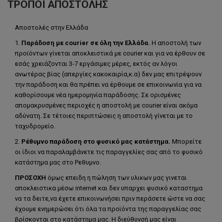
ΤΡΌΠΟΙ ΑΠΟΣΤΟΛΉΣ
Αποστολές στην Ελλάδα
1.
Παράδοση με courier σε όλη την Ελλάδα.
Η αποστολή των
προϊόντων γίνεται αποκλειστικά με courier και για να έρθουν σε
εσάς χρειάζονται 3-7 εργάσιμες μέρες, εκτός αν λόγοι
ανωτέρας βίας (απεργίες κακοκαιρία,κ.α) δεν μας επιτρέψουν
την παράδοση και θα πρέπει να έρθουμε σε επικοινωνία για να
καθορίσουμε νέα ημερομηνία παράδοσης. Σε ορισμένες
απομακρυσμένες περιοχές η αποστολή με courier είναι ακόμα
αδύνατη. Σε τέτοιες περιπτώσεις η αποστολή γίνεται με το
ταχυδρομείο.
2.
Ρέθυμνο παράδοση στο φυσικό μας κατάστημα.
Μπορείτε
οι ίδιοι να παραλαμβάνετε τις παραγγελίες σας από το φυσικό
κατάστημα μας στο Ρεθυμνο.
ΠΡΟΣΟΧΗ
όμως επειδη η πώληση των υλικων μας γινεται
αποκλειστικα μέσω internet και δεν υπαρχει φυσικό καταστημα
να τα δειτε,να έχετε επικοινωνήσει πριν περάσετε ώστε να σας
έχουμε ενημερώσει ότι όλα τα προϊόντα της παραγγελίας σας
βρίσκονται στο κατάστημα μας. Η διεύθυνσή μας είναι