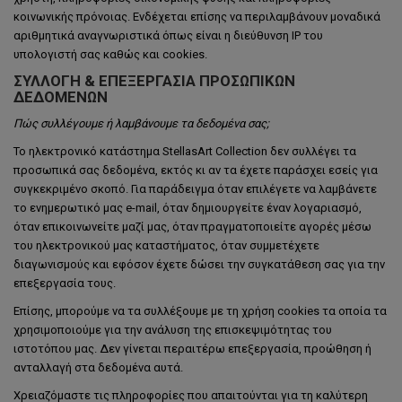
κοινωνικής πρόνοιας. Ενδέχεται επίσης να περιλαμβάνουν μοναδικά
αριθμητικά αναγνωριστικά όπως είναι η διεύθυνση ΙΡ του
υπολογιστή σας καθώς και cookies.
ΣΥΛΛΟΓΉ & ΕΠΕΞΕΡΓΑΣΊΑ ΠΡΟΣΩΠΙΚΏΝ
ΔΕΔΟΜΈΝΩΝ
Πώς συλλέγουμε ή λαμβάνουμε τα δεδομένα σας;
To ηλεκτρονικό κατάστημα StellasArt Collection δεν συλλέγει τα
προσωπικά σας δεδομένα, εκτός κι αν τα έχετε παράσχει εσείς για
συγκεκριμένο σκοπό. Για παράδειγμα όταν επιλέγετε να λαμβάνετε
το ενημερωτικό μας e-mail, όταν δημιουργείτε έναν λογαριασμό,
όταν επικοινωνείτε μαζί μας, όταν πραγματοποιείτε αγορές μέσω
του ηλεκτρονικού μας καταστήματος, όταν συμμετέχετε
διαγωνισμούς και εφόσον έχετε δώσει την συγκατάθεση σας για την
επεξεργασία τους.
Επίσης, μπορούμε να τα συλλέξουμε με τη χρήση cookies τα οποία τα
χρησιμοποιούμε για την ανάλυση της επισκεψιμότητας του
ιστοτόπου μας. Δεν γίνεται περαιτέρω επεξεργασία, προώθηση ή
ανταλλαγή στα δεδομένα αυτά.
Χρειαζόμαστε τις πληροφορίες που απαιτούνται για τη καλύτερη