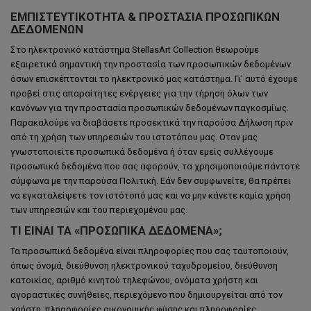
ΕΜΠΙΣΤΕΥΤΙΚΌΤΗΤΑ & ΠΡΟΣΤΑΣΊΑ ΠΡΟΣΩΠΙΚΏΝ
ΔΕΔΟΜΈΝΩΝ
Στο ηλεκτρονικό κατάστημα StellasArt Collection θεωρούμε
εξαιρετικά σημαντική την προστασία των προσωπικών δεδομένων
όσων επισκέπτονται το ηλεκτρονικό μας κατάστημα. Γι’ αυτό έχουμε
προβεί στις απαραίτητες ενέργειες για την τήρηση όλων των
κανόνων για την προστασία προσωπικών δεδομένων παγκοσμίως.
Παρακαλούμε να διαβάσετε προσεκτικά την παρούσα Δήλωση πριν
από τη χρήση των υπηρεσιών του ιστοτόπου μας. Οταν μας
γνωστοποιείτε προσωπικά δεδομένα ή όταν εμείς συλλέγουμε
προσωπικά δεδομένα που σας αφορούν, τα χρησιμοποιούμε πάντοτε
σύμφωνα με την παρούσα Πολιτική. Εάν δεν συμφωνείτε, θα πρέπει
να εγκαταλείψετε τον ιστότοπό μας και να μην κάνετε καμία χρήση
των υπηρεσιών και του περιεχομένου μας.
ΤΙ ΕΊΝΑΙ ΤΑ «ΠΡΟΣΩΠΙΚΆ ΔΕΔΟΜΈΝΑ»;
Τα προσωπικά δεδομένα είναι πληροφορίες που σας ταυτοποιούν,
όπως όνομά, διεύθυνση ηλεκτρονικού ταχυδρομείου, διεύθυνση
κατοικίας, αριθμό κινητού τηλεφώνου, ονόματα χρήστη και
αγοραστικές συνήθειες, περιεχόμενο που δημιουργείται από τον
χρήστη, πληροφορίες οικονομικής φύσης και πληροφορίες