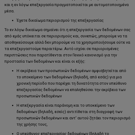
και η εν λόγω επεξεργασία πραγματοποιείται με αυτοματοποιημένα
μέσα.
Έχετε δικαίωμα περιορισμού της επεξεργασίας
Το εν λόγω δικαίωμα σημαίνει ότι η επεξεργασία των δεδομένων σας
από εμάς υπόκειται σε περιορισμούς και, συνεπώς, μπορούμε να τα
αποθηκεύσουμε αλλά δεν μπορούμε να τα χρησιμοποιήσουμε ούτε να
τα επεξεργαστούμε περαιτέρω. Αυτό ισχύει σε περιορισμένες
περιπτώσεις που παρατίθενται στον Γενικό κανονισμό για την
προστασία των δεδομένων και είναι οι εξής:
Η ακρίβεια των προσωπικών δεδομένων αμφισβητείται από
το υποκείμενο των δεδομένων (δηλαδή, από εσάς) για μια
χρονική περίοδο που παρέχει τη δυνατότητα στον υπεύθυνο
επεξεργασίας δεδομένων να επαληθεύσει την ακρίβεια των
προσωπικών δεδομένων
Η επεξεργασία είναι παράνομη και το υποκείμενο των
δεδομένων (δηλαδή, εσείς) αντιτίθεται στη διαγραφή των
προσωπικών δεδομένων και αντ’ αυτού ζητάει τον περιορισμό
της χρήσης τους,
Ο υπεύθυνος επεξεργασίας δεδομένων (δηλαδή το