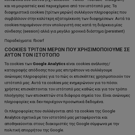
και να μοιραστείς εκεί περιεχόμενο από τον ιστότοπό μας. Τα
διαφημιστικά cookies (τρίτων μερών) συλλέγουν πληροφορίες που
συμβάλλουν στην καλύτερη εξατομίκευση των διαφημίσεων. Αυτά τα
cookies παραμένουν στον υπολογιστή σας κατά τη διάρκεια μίας
σύνδεσης (session) αλλά για μεγάλο χρονικά διάστημα (persistent)
Παραδείγματα: fbcsrf
COOKIES ΤΡΊΤΩΝ ΜΕΡΏΝ ΠΟΥ ΧΡΗΣΙΜΟΠΟΙΟΎΜΕ ΣΕ
ΑΥΤΌΝ ΤΟΝ ΙΣΤΌΤΟΠΟ
Τα cookies των
Google
Analytics
είναι cookies ανάλυσης/
καταγραφής απόδοσης που μας επιτρέπουν να συλλέγουμε
ανώνυμες πληροφορίες για το πώς οι επισκέπτες χρησιμοποιούν τον
ιστότοπό μας. Αυτά τα cookies μας ενημερώνουν για το πόσοι
χρήστες επισκέπτονται τον ιστότοπό μας καθώς και για τον τρόπο
πλοήγησης των επισκεπτών στα διάφορα σημεία του. Είναι ανώνυμες
πληροφορίες και δεν περιέχουν προσωπικά δεδομένα.
Οι πληροφορίες που συλλέγονται από τα cookies της Google
Analytics σχετικά με τον ιστοτόπό μας μεταφέρονται και
αποθηκεύονται στους διακομιστές της Google σύμφωνα με την
πολιτική απορρήτου της Google.