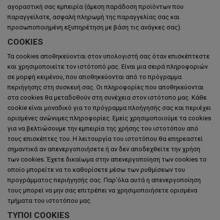
αγοραστική σας εμπειρία (άμεση παράδοση προϊόντων που
παραγγείλατε, ασφαλή πληρωμή της παραγγελίας σας και
προσωποποιημένη εξυπηρέτηση με βάση τις ανάγκες σας).
COOKIES
Τα cookies αποθηκεύονται στον υπολογιστή σας όταν επισκέπτεστε
και χρησιμοποιείτε τον ιστότοπό μας. Είναι μια σειρά πληροφοριών
σε μορφή κειμένου, που αποθηκεύονται από το πρόγραμμα
περιήγησης στη συσκευή σας. Οι πληροφορίες που αποθηκεύονται
στα cookies θα μεταδοθούν στη συνέχεια στον ιστότοπο μας. Κάθε
cookie είναι μοναδικό για το πρόγραμμα πλοήγησής σας και περιέχει
ορισμένες ανώνυμες πληροφορίες. Εμείς χρησιμοποιούμε τα cookies
για να βελτιώσουμε την εμπειρία της χρήσης του ιστοτόπου από
τους επισκέπτες του. Η λειτουργία του ιστοτόπου θα επηρεαστεί
σημαντικά αν απενεργοποιήσετε ή αν δεν αποδεχθείτε την χρήση
των cookies. Έχετε δικαίωμα στην απενεργοποίηση των cookies το
οποίο μπορείτε να το καθορίσετε μέσω των ρυθμίσεων του
προγράμματος περιήγησής σας. Παρ’όλα αυτά η απενεργοποίηση
τους μπορεί να μην σας επιτρέπει να χρησιμοποιήσετε ορισμένα
τμήματα του ιστοτόπου μας.
ΤΎΠΟΙ COOKIES