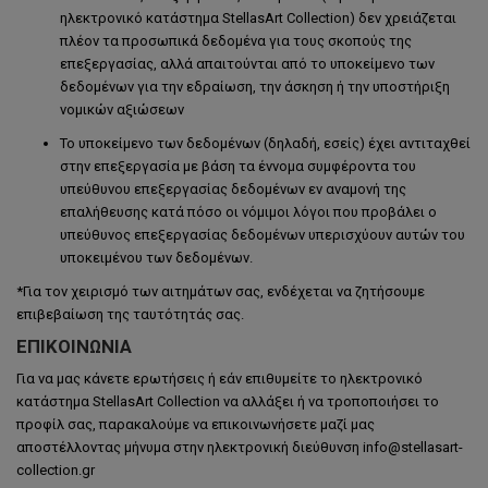
ηλεκτρονικό κατάστημα StellasArt Collection) δεν χρειάζεται
πλέον τα προσωπικά δεδομένα για τους σκοπούς της
επεξεργασίας, αλλά απαιτούνται από το υποκείμενο των
δεδομένων για την εδραίωση, την άσκηση ή την υποστήριξη
νομικών αξιώσεων
Το υποκείμενο των δεδομένων (δηλαδή, εσείς) έχει αντιταχθεί
στην επεξεργασία με βάση τα έννομα συμφέροντα του
υπεύθυνου επεξεργασίας δεδομένων εν αναμονή της
επαλήθευσης κατά πόσο οι νόμιμοι λόγοι που προβάλει ο
υπεύθυνος επεξεργασίας δεδομένων υπερισχύουν αυτών του
υποκειμένου των δεδομένων.
*Για τον χειρισμό των αιτημάτων σας, ενδέχεται να ζητήσουμε
επιβεβαίωση της ταυτότητάς σας.
ΕΠΙΚΟΙΝΩΝΊΑ
Για να μας κάνετε ερωτήσεις ή εάν επιθυμείτε το ηλεκτρονικό
κατάστημα StellasArt Collection να αλλάξει ή να τροποποιήσει το
προφίλ σας, παρακαλούμε να επικοινωνήσετε μαζί μας
αποστέλλοντας μήνυμα στην ηλεκτρονική διεύθυνση info@stellasart-
collection.gr