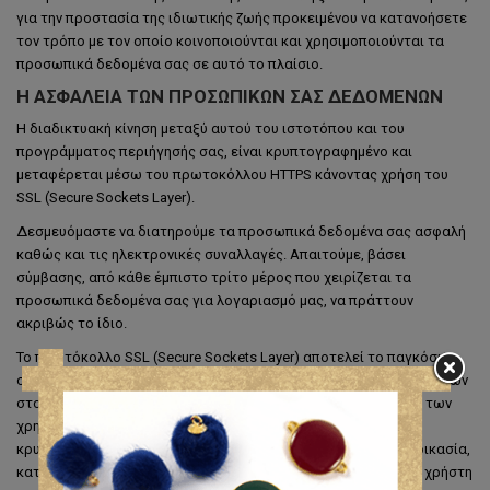
για την προστασία της ιδιωτικής ζωής προκειμένου να κατανοήσετε
τον τρόπο με τον οποίο κοινοποιούνται και χρησιμοποιούνται τα
προσωπικά δεδομένα σας σε αυτό το πλαίσιο.
Η ΑΣΦΆΛΕΙΑ ΤΩΝ ΠΡΟΣΩΠΙΚΏΝ ΣΑΣ ΔΕΔΟΜΈΝΩΝ
Η διαδικτυακή κίνηση μεταξύ αυτού του ιστοτόπου και του
προγράμματος περιήγησής σας, είναι κρυπτογραφημένο και
μεταφέρεται μέσω του πρωτοκόλλου HTTPS κάνοντας χρήση του
SSL (Secure Sockets Layer).
Δεσμευόμαστε να διατηρούμε τα προσωπικά δεδομένα σας ασφαλή
καθώς και τις ηλεκτρονικές συναλλαγές. Απαιτούμε, βάσει
σύμβασης, από κάθε έμπιστο τρίτο μέρος που χειρίζεται τα
προσωπικά δεδομένα σας για λογαριασμό μας, να πράττουν
ακριβώς το ίδιο.
Το πρωτόκολλο SSL (Secure Sockets Layer) αποτελεί το παγκόσμιο
σημείο αναφοράς σήμερα, για την πιστοποίηση διαδικτυακών τόπων
στους χρήστες και για την κρυπτογράφηση στοιχείων μεταξύ των
χρηστών και των διαδικτυακών εξυπηρετητών (servers). Μία
κρυπτογραφημένη SSL επικοινωνία συμπεριλαμβάνει μία διαδικασία,
κατά την οποία οι πληροφορίες που αποστέλλονται από έναν χρήστη