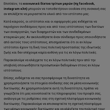
Επιπλέον, τα
κοινωνικά δίκτυα τρίτων μερών
(
πχ
facebook,
instagram
κλπ)
μπορούν να τοποθετήσουν cookies στη συσκευή σας
αν επιλέξετε να μοιραστείτε υλικό από τον ιστότοπο μας.
Κατά καιρούς, οι ιστότοποι και οι εφαρμογές μας ενδέχεται να
περιέχουν συνδέσμους προς και από τους ιστότοπους των δικτύων
των συνεργατών, των διαφημιστών και των συνδεδεμένων
εταιρειών μας. Αν ακολουθήσετε έναν σύνδεσμο προς οποιονδήποτε
από αυτούς τους ιστότοπους, επισημαίνεται ότι οι εν λόγω
ιστότοποι έχουν τη δική τους πολιτική προστασίας της ιδιωτικής
ζωής και δεν υπέχουμε καμία ευθύνη για τις εν λόγω πολιτικές.
Παρακαλούμε να ελέγχετε τις εν λόγω πολιτικές πριν από την
υποβολή οποιωνδήποτε προσωπικών δεδομένων στους εν λόγω
ιστότοπους.
Επίσης, ενδέχεται να σας προσφέρουμε τη δυνατότητα να
χρησιμοποιήσετε τα στοιχεία σύνδεσης σας σε μέσα κοινωνικής
δικτύωσης. Αν χρησιμοποιήσετε αυτή τη δυνατότητα, πρέπει να
γνωρίζετε ότι μας κοινοποιείτε τις πληροφορίες του προφίλ σας,
ανάλογα με τις ρυθμίσεις σας στη σχετική πλατφόρμα κοινωνικής
δικτύωσης. Παρακαλούμε να επισκεφτείτε τη σχετική πλατφόρμα
των μέσων κοινωνικής δικτύωσης και να ελέγξετε την πολιτική τους