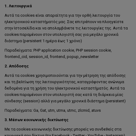
1. Λειτουργικά
Αυτά τα cookies είναι απαραίτητα για την ορθή λειτουργία του
ηλεκτρονικού καταστήματός μας. Σας επιτρέπουν να πλοηγείστε
στην Ιστοσελίδα και να απολαμβάνετε τις λειτουργίες της. Αυτά τα
cookies παραμένουν στον υπολογιστή σας για μεγάλο χρονικά
διάστημα (persistent 1 ημέρα έως 1 χρόνο)
Παραδείγματα: PHP application cookie, PHP session cookie,
frontend_cid, session_id, frontend, popup_newsletter
2.
Απόδοσης
Αυτά τα cookies χρησιμοποιούνται για την μέτρηση της απόδοσης
και τη βελτίωση της λειτουργικότητας, καταγράφοντας ανώνυμα
δεδομένα για τη χρήση του ηλεκτρονικού καταστήματός. Αυτά τα
cookies παραμένουν στον υπολογιστή σας κατά τη διάρκεια μίας
σύνδεσης (session) αλλά για μεγάλο χρονικά διάστημα (persistent)
Παραδείγματα: Ga, Gat, utm, utma, utmc, zlcmid, atuvs
3. Mέσων κοινωνικής δικτύωσης
Με τα cookies κοινωνικής δικτύωσης μπορείς να συνδεθείς στα
κοινωνικά σου δίκτυα (πχ Facebook - Twitter - YouTube - Instagram)