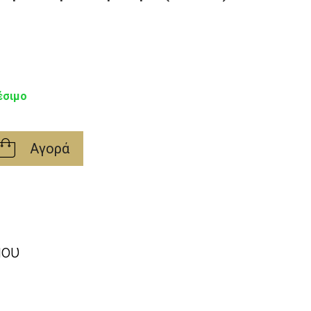
έσιμο
Αγορά
μου