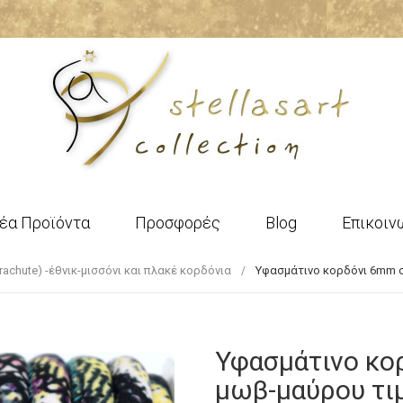
έα Προϊόντα
Προσφορές
Blog
Επικοιν
achute) -έθνικ-μισσόνι και πλακέ κορδόνια
Υφασμάτινο κορδόνι 6mm σ
Υφασμάτινο κο
μωβ-μαύρου τι