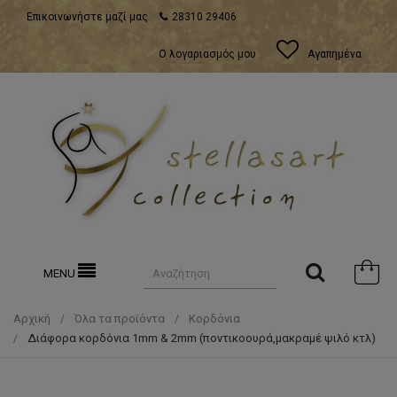
Επικοινωνήστε μαζί μας
28310 29406
Ο λογαριασμός μου
Αγαπημένα
MENU
Αρχική
Όλα τα προϊόντα
Κορδόνια
Διάφορα κορδόνια 1mm & 2mm (ποντικοουρά,μακραμέ ψιλό κτλ)