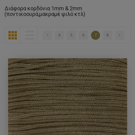
Διάφορα κορδόνια 1mm & 2mm
(ποντικοουρά,μακραμέ ψιλό κτλ)
4
5
6
7
8
Προηγούμενο