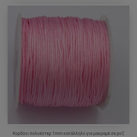
Κορδόνι πολυέστερ 1mm κατάλληλο για μακραμέ σε ροζ