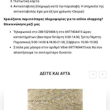
Πιστωτική κάρτα
Αντικαταβολή (πληρωμή κατά την παραλαβή. Η υπηρεσία της
αντικαταβολής έχει μια έξτρα χρέωση +2ευρώ)
Χρειάζεσαι περισσότερες πληροφορίες για το online shopping?
Επικοινώνησε μαζί μας
Τηλεφωνικά στο 2831029406 ή στο 6977404415 ώρες
καταστημάτων (Δευτέρα-Τετάρτη 9.00-14.00, Τρίτη-Πέμπτη-
Παρασκευή 9.00-14.00 &18.00-21.00, Σάββατο 10.00-15.00)
Στείλε μας μήνυμα στον αριθμό Viber 6977404415 και θα σου
απαντήσουμε το συντομότερο δυνατόν
ΔΕΊΤΕ ΚΑΙ ΑΥΤΆ