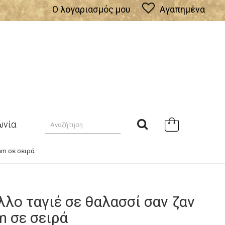
Ο λογαριασμός μου
Αγαπημένα
ωνία
mm σε σειρά
λο ταγιέ σε θαλασσί σαν ζαν
 σε σειρά