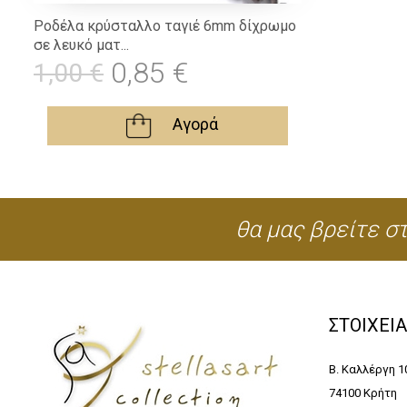
Ροδέλα κρύσταλλο ταγιέ 6mm δίχρωμο
σε λευκό ματ...
0,85 €
1,00 €
Αγορά
θα μας βρείτε στ
ΣΤΟΙΧΕΙ
Β. Καλλέργη 1
74100 Κρήτη