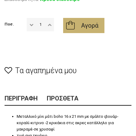
Αγορά
Ποσ.
Τα αγαπημένα μου
ΠΕΡΙΓΡΑΦΉ
ΠΡΌΣΘΕΤΑ
Μεταλλικό μίνι μάτι boho
16 x
21 mm με σμάλτο ιβουάρ-
κοραλί-κιτρινο -2 κρικάκια στις ακρες κατάλληλο για
μακραμέ-σε χρυσαφί
τιμή ανα τεμάχιο