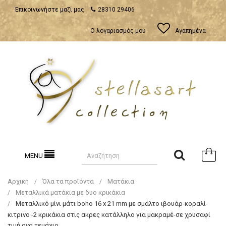
Επικοινωνήστε μαζί μας
28310 29406
Ο λογαριασμός μου
Αγαπημένα
MENU
Αρχική
Όλα τα προϊόντα
Ματάκια
Μεταλλικά ματάκια με δυο κρικάκια
Μεταλλικό μίνι μάτι boho 16 x 21 mm με σμάλτο ιβουάρ-κοραλί-
κιτρινο -2 κρικάκια στις ακρες κατάλληλο για μακραμέ-σε χρυσαφί
τιμή ανα τεμάχιο