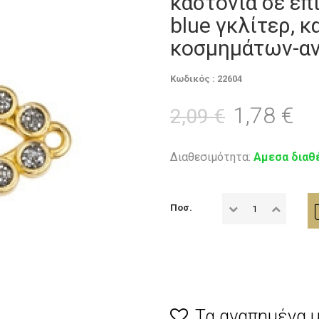
καστόνια σε επ
blue γκλίτερ, 
κοσμημάτων-αν
Κωδικός : 22604
1,78 €
2,09 €
Διαθεσιμότητα:
Αμεσα διαθ
Ποσ.
Τα αγαπημένα 