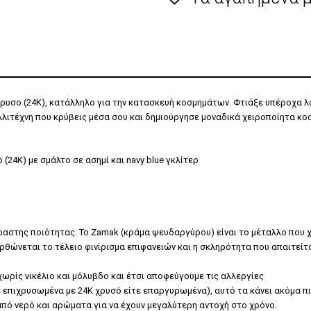
ίχρυσο (24Κ), κατάλληλο για την κατασκευή κοσμημάτων. Φτιάξε υπέροχα 
λλιτέχνη που κρύβεις μέσα σου και δημιούργησε μοναδικά χειροποίητα κο
(24Κ) με σμάλτο σε ασημί και navy blue γκλίτερ
έραστης ποιότητας. Το Zamak (κράμα ψευδαργύρου) είναι το μέταλλο που 
ρθώνεται το τέλειο φινίρισμα επιφανειών και η σκληρότητα που απαιτείτ
χωρίς νικέλιο και μόλυβδο και έτσι αποφεύγουμε τις αλλεργίες
ε επιχρυσωμένα με 24Κ χρυσό είτε επαργυρωμένα), αυτό τα κάνει ακόμα π
πό νερό και αρώματα για να έχουν μεγαλύτερη αντοχή στο χρόνο.