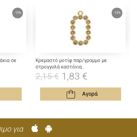
-15%
-15%
άκια σε
Κρεμαστό μοτίφ παρ/γραμμο με
στρογγυλά καστόνια...
9
1,83 €
2,15 €
Αγορά
ιμο για