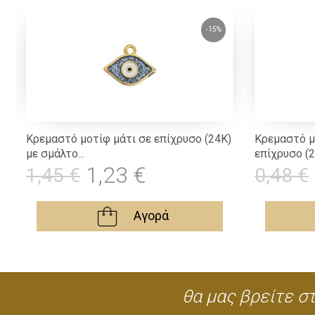
-15%
Κρεμαστό μοτίφ μάτι σε επίχρυσο (24Κ)
Κρεμαστό μ
με σμάλτο...
επίχρυσο (24
1,23 €
1,45 €
0,48 €
Αγορά
θα μας βρείτε στ