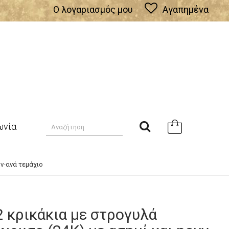
Ο λογαριασμός μου
Αγαπημένα
ωνία
ων-ανά τεμάχιο
2 κρικάκια με στρογυλά