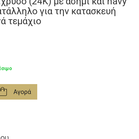
ίχρυσο (24Κ) με ασημί και navy
κατάλληλο για την κατασκευή
ά τεμάχιο
έσιμο
Αγορά
μου