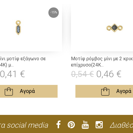
-15%
ίνι μοτίφ εξάγωνο σε
Μοτίφ ρόμβος μίνι με 2 κρικ
Κ) μ...
επίχρυσο(24Κ...
0,41 €
0,46 €
0,54 €
Αγορά
Αγορά
α social media
Διαθέσ