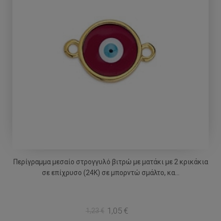
Περίγραμμα μεσαίο στρογγυλό βιτρώ με ματάκι με 2 κρικάκια
σε επίχρυσο (24Κ) σε μπορντώ σμάλτο, κα...
1,05 €
1,23 €