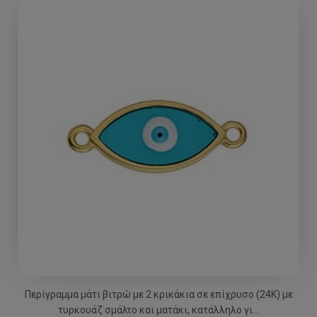
Περίγραμμα μάτι βιτρώ με 2 κρικάκια σε επίχρυσο (24Κ) με
τυρκουάζ σμάλτο και ματάκι, κατάλληλο γι...