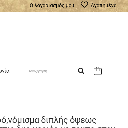
Ο λογαριασμός μου
Αγαπημένα
ωνία
ρό,νόμισμα διπλής όψεως