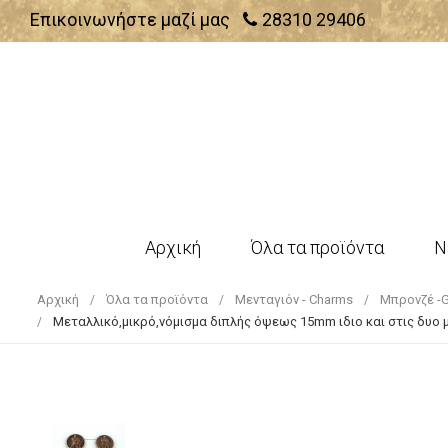
Επικοινωνήστε μαζί μας
28310 29406
Αρχική
Όλα τα προϊόντα
Ν
Αρχική
Όλα τα προϊόντα
Μενταγιόν - Charms
Μπρονζέ -G
Mεταλλικό,μικρό,νόμισμα διπλής όψεως 15mm ιδιο και στις δυο μ