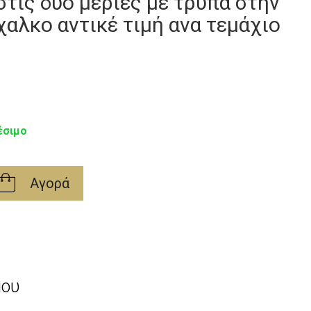
στις δυο μεριές με τρυπα στην
χαλκο αντικέ τιμή ανα τεμάχιο
έσιμο
Αγορά
μου