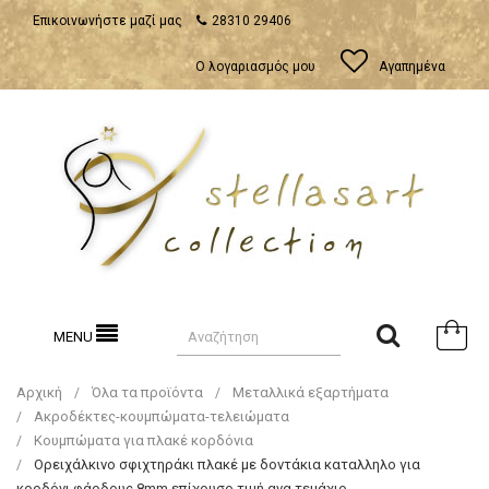
Επικοινωνήστε μαζί μας
28310 29406
Ο λογαριασμός μου
Αγαπημένα
MENU
Αρχική
Όλα τα προϊόντα
Μεταλλικά εξαρτήματα
Ακροδέκτες-κουμπώματα-τελειώματα
Κουμπώματα για πλακέ κορδόνια
Oρειχάλκινο σφιχτηράκι πλακέ με δοντάκια καταλληλο για
κορδόνι φάρδους 8mm επίχρυσο τιμή ανα τεμάχιο