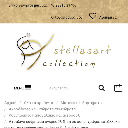
Επικοινωνήστε μαζί μας
28310 29406
Ο λογαριασμός μου
Αγαπημένα
MENU
Αρχική
Όλα τα προϊόντα
Μεταλλικά εξαρτήματα
Ακροδέκτες-κουμπώματα-τελειώματα
Κουμπώματα παπαγαλάκια και ανεροσολ
Ατσάλινο κούμπωμα ανερεσόλ 5mm σε ασημί χρώμα, κατάλληλο
για την κατασκευή κοσμημάτων-Τιμή ανά τεμάχιο