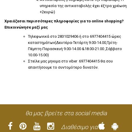
υπηρεσία της αντικαταβολής έχει έξτρα χρέωση
+2ευρώ)
Χρειάζεσαι περισσότερες πληροφορίες για το online shopping?
Επικοινώνησε μαζί μας
Τηλεφωνικά στο 2831029406 ή στο 6977404415 ώρες
καταστημάτων(Δευτέρα-Τετάρτη 9.00-14.00,Τρίτη-
Πέμπτη-Παρασκευή 9.00-14.00 &18.00-21.00 ,Σάββατο
10.00-15.00)
Στείλε μας μηνυμα στο viber 6977404415 θα σου
απαντήσουμε το συντομότερο δυνατόν.
θα μας βρείτε στα social media
Διαθέσιμο για