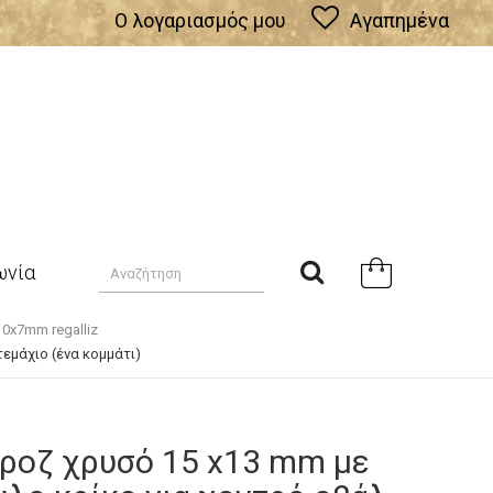
Ο λογαριασμός μου
Αγαπημένα
ωνία
0x7mm regalliz
τεμάχιο (ένα κομμάτι)
 ροζ χρυσό 15 x13 mm με