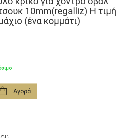
λο κρίκο για χοντρό οβάλ
τσουκ 10mm(regalliz) Η τιμή
εμάχιο (ένα κομμάτι)
έσιμο
Αγορά
μου