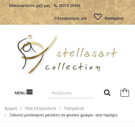
Επικοινωνήστε μαζί μας
28310 29406
Ο λογαριασμός μου
Αγαπημένα
MENU
Αρχική
Όλα τα προϊόντα
Πασχαλινά
Ξύλινος μονόκερος μεσαίος σε φυσικό χρώμα - ανα τεμάχιο