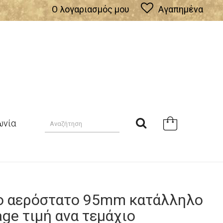
Ο λογαριασμός μου
Αγαπημένα
ωνία
ίο αερόστατο 95mm κατάλληλο
age τιμή ανα τεμάχιο