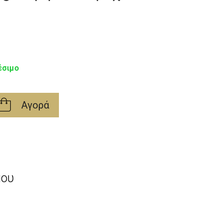
έσιμο
Αγορά
μου