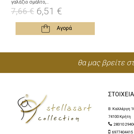
γαλάζιο σμάλτο,...
6,51 €
7,66 €
Αγορά
θα μας βρείτε στ
ΣΤΟΙΧΕΙ
Β. Καλλέργη 1
74100 Κρήτη
28310 2940
6977404415