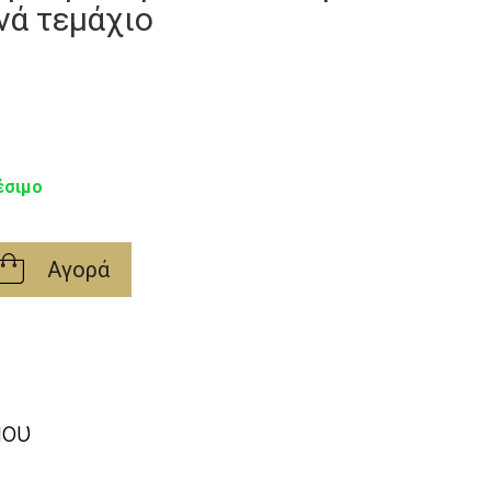
νά τεμάχιο
έσιμο
Αγορά
μου