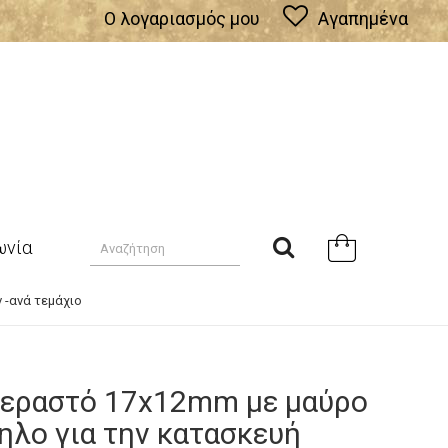
Ο λογαριασμός μου
Αγαπημένα
ωνία
 -ανά τεμάχιο
περαστό 17x12mm με μαύρο
ηλο για την κατασκευή