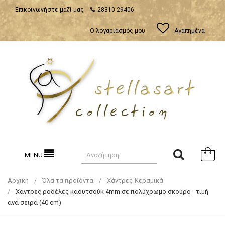
Επικοινωνήστε μαζί μας
28310 29406
Ο λογαριασμός μου
Αγαπημένα
MENU
Αρχική
Όλα τα προϊόντα
Χάντρες-Κεραμικά
Χάντρες ροδέλες καουτσούκ 4mm σε πολύχρωμο σκούρο - τιμή
ανά σειρά (40 cm)