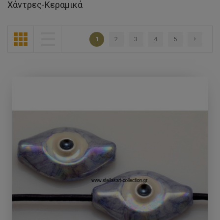
Χάντρες-Κεραμικά
1
2
3
4
5