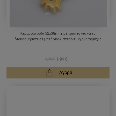
Κεραμικό ρόδι 52x38mm, με τρύπες για να το
διακοσμήσετε,σε μπεζ γυαλιστερό τιμή ανα τεμάχιο
1,94 €
2,28 €
Αγορά