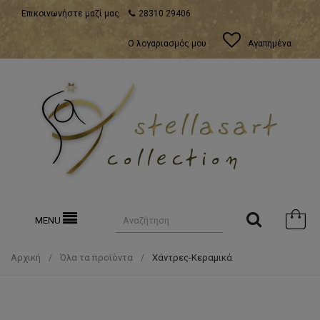
Επικοινωνήστε μαζί μας
28310 29406
Ο λογαριασμός μου
Αγαπημένα
MENU
Αρχική
Όλα τα προϊόντα
Χάντρες-Κεραμικά