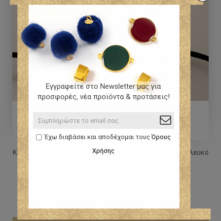
Εγγραφείτε στο Newsletter μας για
προσφορές, νέα προϊόντα & προτάσεις!
Έχω διαβάσει και αποδέχομαι τους
Όρους
Χρήσης
Κεραμικό μάτι 33x20mm με οριζόντια τρυπα (Ø2.2mm) λευκό
περλέ με ροζ σμάλτο εξαιρετικής ποιότητα...
1,05 €
1,23 €