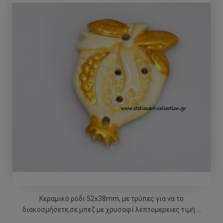
Κεραμικό ρόδι 52x38mm, με τρύπες για να το
διακοσμήσετε,σε μπεζ με χρυσαφί λεπτομερειες τιμή ...