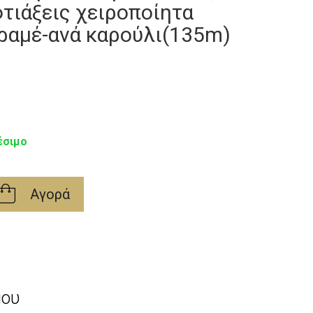
φτιάξεις χειροποίητα
ραμέ-ανά καρούλι(135m)
έσιμο
Αγορά
μου