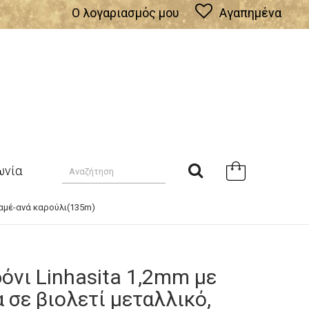
Ο λογαριασμός μου
Αγαπημένα
ωνία
ραμέ-ανά καρούλι(135m)
όνι Linhasita 1,2mm με
σε βιολετί μεταλλικό,