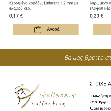
Κερωμένο κορδόνι Linhasita 1,2 mm με
Κερωμένο κ
ελαφρύ κέρ...
ελαφρύ κέρω
0,17 €
0,20 €
Αγορά
θα μας βρείτε στ
ΣΤΟΙΧΕΙ
Β. Καλλέργη 1
74100 Κρήτη
28310 2940