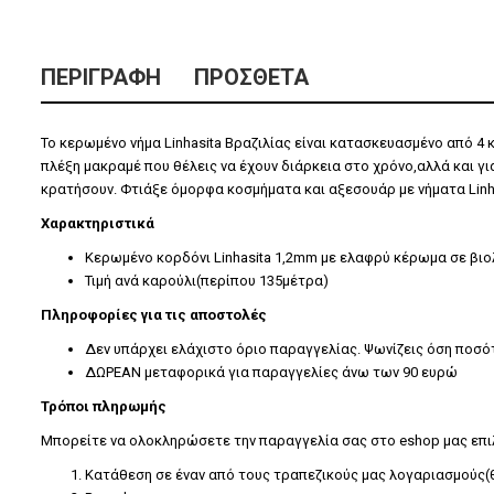
ΠΕΡΙΓΡΑΦΉ
ΠΡΌΣΘΕΤΑ
Το κερωμένο νήμα Linhasita Βραζιλίας είναι κατασκευασμένο από 4
πλέξη μακραμέ που θέλεις να έχουν διάρκεια στο χρόνο,αλλά και για
κρατήσουν. Φτιάξε όμορφα κοσμήματα και αξεσουάρ με νήματα Linh
Χαρακτηριστικά
Κερωμένο κορδόνι Linhasita 1,2mm με ελαφρύ κέρωμα σε βιο
Τιμή ανά καρούλι(περίπου 135μέτρα)
Πληροφορίες για τις αποστολές
Δεν υπάρχει ελάχιστο όριο παραγγελίας. Ψωνίζεις όση ποσό
ΔΩΡΕΑΝ μεταφορικά για παραγγελίες άνω των 90 ευρώ
Τρόποι πληρωμής
Μπορείτε να ολοκληρώσετε την παραγγελία σας στο eshop μας επ
Κατάθεση σε έναν από τους τραπεζικούς μας λογαριασμούς(θ