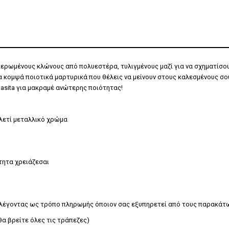
 κερωμένους κλώνους από πολυεστέρα, τυλιγμένoυς μαζί για να σχηματίσο
 κομψά ποιοτικά μαρτυρικά που θέλεις να μείνουν στους καλεσμένους σου.
asita για μακραμέ ανώτερης ποιότητας!
λετί μεταλλικό χρώμα
τητα χρειάζεσαι
ιλέγοντας ως τρόπο πληρωμής όποιον σας εξυπηρετεί από τους παρακάτ
α βρείτε όλες τις τράπεζες)