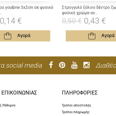
ιρο you&me 5x2cm σε φυσικό
Στρογγυλό ξύλινο δέντρο ζω
..
φυσικό χρώμα-αν...
0,14 €
0,43 €
0,50 €
Αγορά
Αγορά
α social media
Διαθέσ
Α ΕΠΙΚΟΙΝΩΝΙΑΣ
ΠΛΗΡΟΦΟΡΙΕΣ
0, Ρέθυμνο
Τρόποι αποστολής
Τρόποι πληρωμής