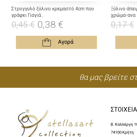
Στρογγυλό ξύλινο κρεμαστό 4cm που
Ξύλινο άπε
γράφει Γιαγιά...
χρώμα-ανα .
0,38 €
0,45 €
0,17 €
Αγορά
θα μας βρείτε στ
ΣΤΟΙΧΕΙ
Β. Καλλέργη 1
74100 Κρήτη