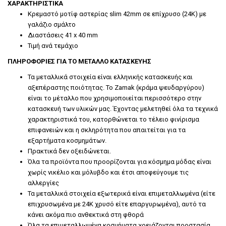
ΧΑΡΑΚΤΗΡΙΣΤΙΚΑ
Κρεμαστό μοτίφ αστερίας slim 42mm σε επίχρυσο (24Κ) με
γαλάζιο σμάλτο
Διαστάσεις
41 x 40 mm
Τιμή ανά τεμάχιο
ΠΛΗΡΟΦΟΡΙΕΣ ΓΙΑ ΤΟ ΜΕΤΑΛΛΟ ΚΑΤΑΣΚΕΥΗΣ
Τα μεταλλικά στοιχεία είναι ελληνικής κατασκευής και
αξεπέραστης ποιότητας. Το Zamak (κράμα ψευδαργύρου)
είναι το μέταλλο που χρησιμοποιείται περισσότερο στην
κατασκευή των υλικών μας. Έχοντας μελετηθεί όλα τα τεχνικά
χαρακτηριστικά του, κατορθώνεται το τέλειο φινίρισμα
επιφανειών και η σκληρότητα που απαιτείται για τα
εξαρτήματα κοσμημάτων.
Πρακτικά δεν οξειδώνεται.
Όλα τα προϊόντα που προορίζονται για κόσμημα μόδας είναι
χωρίς νικέλιο και μόλυβδο και έτσι αποφεύγουμε τις
αλλεργίες
Τα μεταλλικά στοιχεία εξωτερικά είναι επιμεταλλωμένα (είτε
επιχρυσωμένα με 24Κ χρυσό είτε επαργυρωμένα), αυτό τα
κάνει ακόμα πιο ανθεκτικά στη φθορά
Όλα τα επιμεταλλωμένα κοσμήματα χρειάζονται προστασία