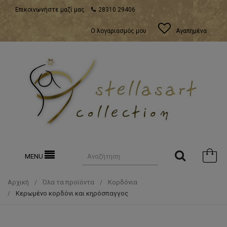
Επικοινωνήστε μαζί μας
28310 29406
Ο λογαριασμός μου
Αγαπημένα
MENU
Αρχική
Όλα τα προϊόντα
Κορδόνια
Κερωμένο κορδόνι και κηρόσπαγγος