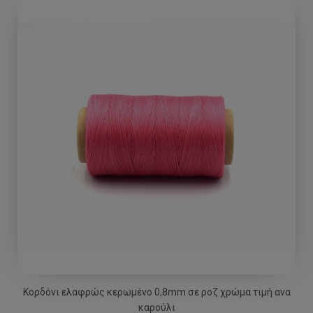
Κορδόνι ελαφρώς κερωμένο 0,8mm σε ροζ χρώμα τιμή ανα
καρούλι